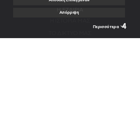
Αποδοχή Επιλεγμένων
Η ΕΤΑΙΡΙΑ
Απόρριψη
Η ΙΣΤΟΡΊΑ ΜΑΣ
Περισσότερα
ΤΟ ΔΊΚΤΥΌ ΜΑΣ
ΟΙ ΔΡΆΣΕΙΣ ΜΑΣ
K-ΑΡΙΕΡΑ
K-BLOG
ΟΙΚΟΝΟΜΙΚΆ ΑΠΟΤΕΛΈΣΜΑΤΑ
Ο ΌΜΙΛΟΣ ΔΕΗ
ΕΠΙΚΟΙΝΩΝΗΣΤΕ ΜΑΖΙ ΜΑΣ
ΦΌΡΜΑ ΕΠΙΚΟΙΝΩΝΊΑΣ