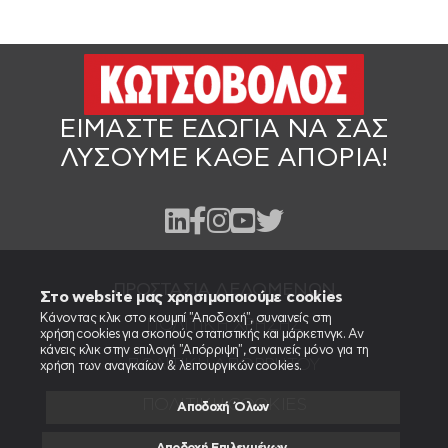
ΕΙΜΑΣΤΕ ΕΔΩ
ΓΙΑ ΝΑ ΣΑΣ
ΛΥΣΟΥΜΕ ΚΑΘΕ ΑΠΟΡΙΑ!
ΠΡΟΣΤΑΣΙΑ ΔΕΔΟΜΕΝΩΝ
Στο website μας χρησιμοποιούμε cookies
Κάνοντας κλικ στο κουμπί "Αποδοχή", συναινείς στη
ΠΟΛΙΤΙΚΉ ΧΡΉΣΗΣ
χρήση cookies για σκοπούς στατιστικής και μάρκετινγκ. Αν
κάνεις κλικ στην επιλογή "Απόρριψη", συναινείς μόνο για τη
ΠΟΛΙΤΙΚΉ ΑΠΟΡΡΉΤΟΥ
χρήση των αναγκαίων & λειτουργικών cookies.
ΠΟΛΙΤΙΚΉ COOKIES
Αποδοχή Όλων