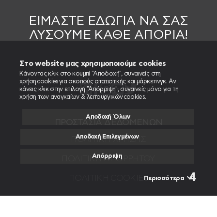
ΕΙΜΑΣΤΕ ΕΔΩ
ΓΙΑ ΝΑ ΣΑΣ
ΛΥΣΟΥΜΕ ΚΑΘΕ ΑΠΟΡΙΑ!
Στο website μας χρησιμοποιούμε cookies
Κάνοντας κλικ στο κουμπί "Αποδοχή", συναινείς στη
χρήση cookies για σκοπούς στατιστικής και μάρκετινγκ. Αν
κάνεις κλικ στην επιλογή "Απόρριψη", συναινείς μόνο για τη
χρήση των αναγκαίων & λειτουργικών cookies.
Αποδοχή Όλων
ΠΡΟΣΤΑΣΙΑ ΔΕΔΟΜΕΝΩΝ
Αποδοχή Επιλεγμένων
ΠΟΛΙΤΙΚΉ ΧΡΉΣΗΣ
Απόρριψη
ΠΟΛΙΤΙΚΉ ΑΠΟΡΡΉΤΟΥ
ΠΟΛΙΤΙΚΉ COOKIES
Περισσότερα
Η ΕΤΑΙΡΙΑ