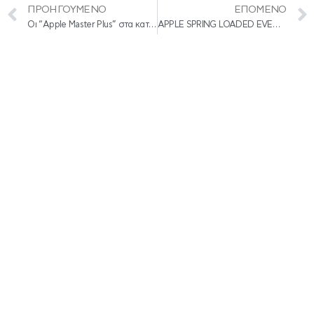
ΠΡΟΗΓΟΎΜΕΝΟ
ΕΠΌΜΕΝΟ
Οι “Apple Master Plus” στα καταστήματα Κωτσόβολος για πρώτη φορά στην Ελλάδα – ΣΥΝΤΟΜΑ ΚΑΙ ΣΤΗΝ ΚΥΠΡΟ
APPLE SPRING LOADED EVENT – ΝΕΟΙ iMAC ΚΑΙ iPAD PRO, AIR TAG ΚΑΙ ΠΟΛΛΕΣ ΑΚΟΜΑ ΑΝΑΚΟΙΝΩΣΕΙΣ