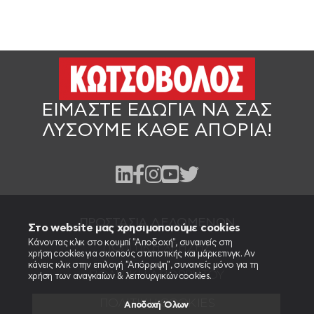
ΕΙΜΑΣΤΕ ΕΔΩ
ΓΙΑ ΝΑ ΣΑΣ
ΛΥΣΟΥΜΕ ΚΑΘΕ ΑΠΟΡΙΑ!
ΠΡΟΣΤΑΣΙΑ ΔΕΔΟΜΕΝΩΝ
Στο website μας χρησιμοποιούμε cookies
Κάνοντας κλικ στο κουμπί "Αποδοχή", συναινείς στη
ΠΟΛΙΤΙΚΉ ΧΡΉΣΗΣ
χρήση cookies για σκοπούς στατιστικής και μάρκετινγκ. Αν
κάνεις κλικ στην επιλογή "Απόρριψη", συναινείς μόνο για τη
ΠΟΛΙΤΙΚΉ ΑΠΟΡΡΉΤΟΥ
χρήση των αναγκαίων & λειτουργικών cookies.
ΠΟΛΙΤΙΚΉ COOKIES
Αποδοχή Όλων